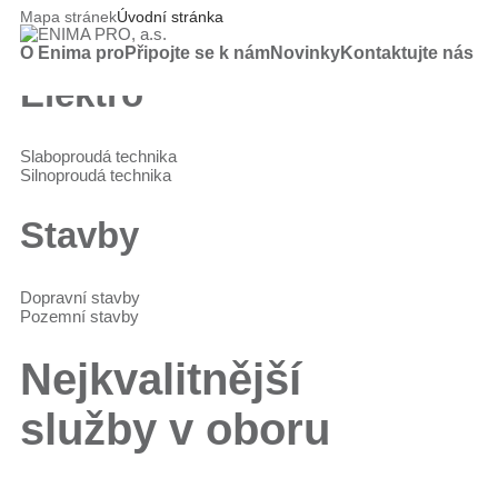
Mapa stránek
Úvodní stránka
O Enima pro
Připojte se k nám
Novinky
Kontaktujte nás
Elektro
Slaboproudá technika
Silnoproudá technika
Stavby
Dopravní stavby
Pozemní stavby
Nejkvalitnější
služby v oboru